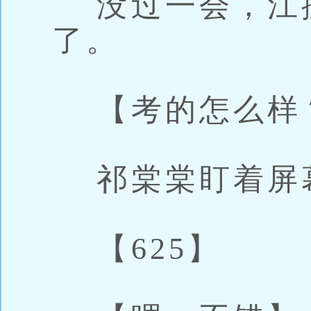
没过一会，江
了。
【考的怎么样
祁棠棠盯着屏
【625】