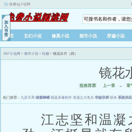
收藏4g小说网
首页
玄幻小说
修真小说
都市小说
穿越小说
t9b7小说网
>
都市小说
>
吃糖
> 镜花水月（四）
镜花
投推荐票
上一章
章
←
热门推荐：
九层天界
绿茵峥嵘
我是杀毒软件
美漫之大冬兵
华娱宗师
斩杀
系统供应
江志坚和温凝