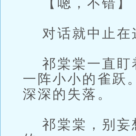
【嗯，不错】
对话就中止在
祁棠棠一直盯
一阵小小的雀跃
深深的失落。
祁棠棠，别妄