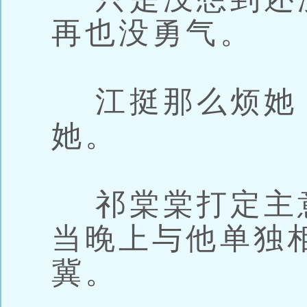
再也没勇气。
江挺那么烦她
她。
祁棠棠打定主
当晚上与他单独
冀。