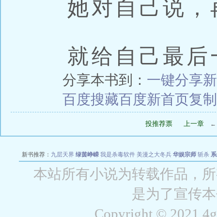
她对自己说，
就给自己最后
分享本书到：
一键分享
新
百度搜藏
百度新首页
复制
投推荐票
上一章
新书推荐：
九层天界
绿茵峥嵘
我是杀毒软件
美漫之大冬兵
华娱宗师
斩杀
系
空城
战争天堂
混元道纪
教练万岁
都市全能巨星
绝对交易
全职武神
位面复制
本站所有小说为转载作品，所
是为了宣传本
Copyright © 2021 4