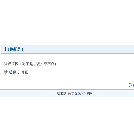
出现错误！
错误原因：对不起，该文章不存在！
请
返 回
并修正
[
关
版权所有©
t9b7小说网