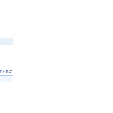
闭本窗口
]