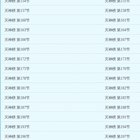
灭神榜 第154节
灭神榜 第155节
灭神榜 第157节
灭神榜 第158节
灭神榜 第160节
灭神榜 第161节
灭神榜 第163节
灭神榜 第164节
灭神榜 第166节
灭神榜 第167节
灭神榜 第169节
灭神榜 第170节
灭神榜 第172节
灭神榜 第173节
灭神榜 第175节
灭神榜 第176节
灭神榜 第178节
灭神榜 第179节
灭神榜 第181节
灭神榜 第182节
灭神榜 第184节
灭神榜 第185节
灭神榜 第187节
灭神榜 第188节
灭神榜 第190节
灭神榜 第191节
灭神榜 第193节
灭神榜 第194节
灭神榜 第196节
灭神榜 第197节