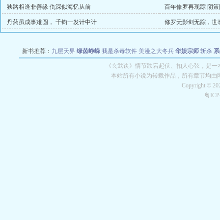
狭路相逢非善缘 仇深似海忆从前
百年修罗再现踪 阴
丹药虽成事难圆， 千钧一发计中计
修罗无影剑无踪，世
新书推荐：
九层天界
绿茵峥嵘
我是杀毒软件
美漫之大冬兵
华娱宗师
斩杀
系
空城
战争天堂
混元道纪
教练万岁
都市全能巨星
绝对交易
全职武神
位面复制
《玄武诀》情节跌宕起伏、扣人心弦，是一本
本站所有小说为转载作品，所有章节均由
Copyright © 2
粤IC