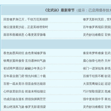
《玄武诀》最新章节
（提示：已启用缓存技
回首修罗身已灭，千劫万厄英雄胆
修罗无影剑无踪，世
烟尘漫漫黄沙起，正是英雄埋骨时
百年修罗再现踪 阴
面容和善藏祸意 心毒更甚穿肠毒
灵丹妙治难癒症 玄
夜色如墨风轻狂 血色青城修罗场
秦皇有梦终难缘 玄
铁鹰折翼终傲骨 玄功通神剑气扬
腐心蚀骨七绝丹 天
初试啼声遇旧识 翩翩少年美公子
侯门一进深似海 多
百年基业唐门府 情仇纠缠二十载
百缠千结剪不断 欲
百密一疏未竟功 宿昔血恨岂能容
大漠荒鹰烟尘起 迢
心怀故里欲归去 前途未明似烟尘
巧计智取强梁汉 危
功成归途自漫长 徬徨抉择两茫茫
强中更有强中手 寒
黄山绝顶风飞扬 修罗无影退强梁
灵丹妙治难癒症 玄