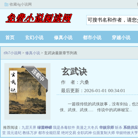
收藏4g小说网
首页
玄幻小说
修真小说
都市小说
穿越小说
t9b7小说网
>
修真小说
> 玄武诀最新章节列表
玄武诀
作 者：六桑
最后更新：2026-01-01 00:34:01
一篇很传统的武侠故事，没有剑仙，也
侠、武侠、武侠...... 传说中的武林秘宝...
推荐阅读：
九层天界
绿茵峥嵘
我是杀毒软件
美漫之大冬兵
华娱宗师
斩杀
系统供应
堂
混元道纪
教练万岁
都市全能巨星
绝对交易
全职武神
位面复制大师
华娱特效大亨