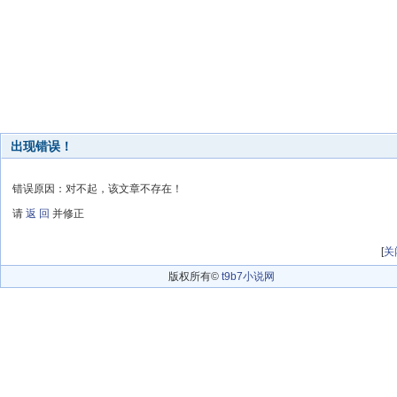
出现错误！
错误原因：对不起，该文章不存在！
请
返 回
并修正
[
关
版权所有©
t9b7小说网