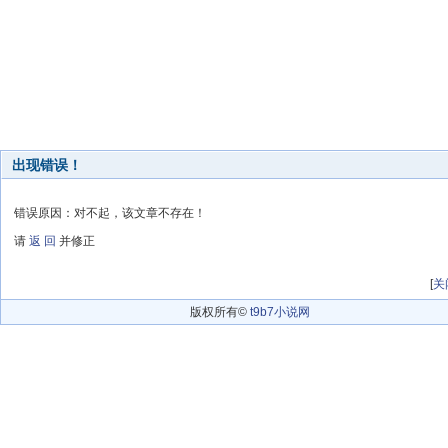
出现错误！
错误原因：对不起，该文章不存在！
请
返 回
并修正
[
关
版权所有©
t9b7小说网